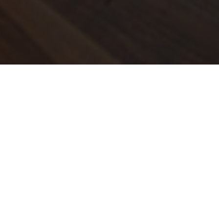
Контактные данные
Manager: Ioannis (John) Adamos
Vasilias Area - 37002 Skiathos - Greece