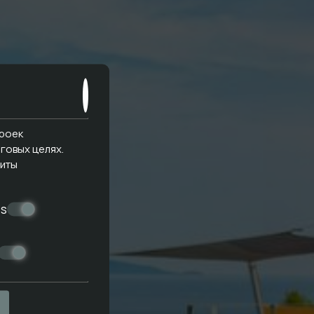
троек
говых целях.
иты
es