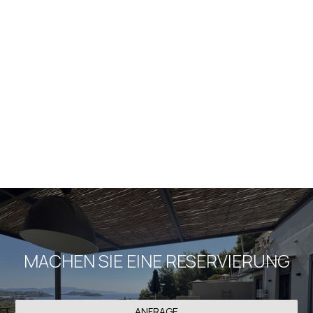
Unser Unternehmen verwendet nicht
personenbezogene statistische Daten (Browser,
geografischer Standort usw.), um unsere Website
dauernd zu verbessern und den Bedürfnissen unserer
Kunden besser gerecht zu werden..
Wir empfehlen Kindern und Jugendlichen unter 18 Jahren,
die Erlaubnis ihrer Eltern einzuholen, bevor sie ihre
persönlichen Daten auf der Website eingeben.
Unsere Website funktioniert in sicherer Umgebung SSL.
MACHEN SIE EINE RESERVIERUNG
ANFRAGE